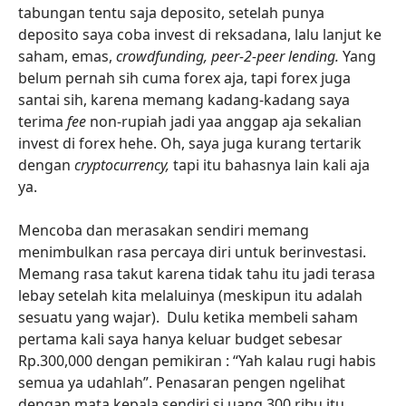
tabungan tentu saja deposito, setelah punya
deposito saya coba invest di reksadana, lalu lanjut ke
saham, emas,
crowdfunding, peer-2-peer lending.
Yang
belum pernah sih cuma forex aja, tapi forex juga
santai sih, karena memang kadang-kadang saya
terima
fee
non-rupiah jadi yaa anggap aja sekalian
invest di forex hehe. Oh, saya juga kurang tertarik
dengan
cryptocurrency,
tapi itu bahasnya lain kali aja
ya.
Mencoba dan merasakan sendiri memang
menimbulkan rasa percaya diri untuk berinvestasi.
Memang rasa takut karena tidak tahu itu jadi terasa
lebay setelah kita melaluinya (meskipun itu adalah
sesuatu yang wajar). Dulu ketika membeli saham
pertama kali saya hanya keluar budget sebesar
Rp.300,000 dengan pemikiran : “Yah kalau rugi habis
semua ya udahlah”. Penasaran pengen ngelihat
dengan mata kepala sendiri si uang 300 ribu itu