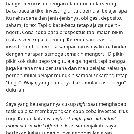
banget berurusan dengan ekonomi mulai sering
baca-baca artikel investing untuk pemula, belajar apa
itu reksadana dan jenis-jenisnya, obligasi, deposito,
saham, forex. Tapi dibaca-baca tetap aja ga ngerti-
ngerti. Coba-coba baca prospektus tapi malah bikin
mata siwer kepala pening. Ketemu kamus istilah
investor untuk pemula sampai harus nyalin ke binder
dengan harapan semoga semakin mengerti. Dipikir-
pikir kok dulu bego ya gitu aja ga ngerti, tapi bangga
juga karena mau berusaha dan mau belajar. Kalau ga
pernah mulai belajar mungkin sampai sekarang tetap
“bego”. Wajar, yang namanya baru mulai pasti “bego”
dulu lah.
Saya yang keuangannya cukup
tight
saat menghadapi
tesis ga bisa membayangkan coba-coba investasi trus
rugi. Konon katanya
high risk high gain, but at that
moment I couldn’t afford to lose
. Semenjak itu saya
bertekad kalau sudah punya penghasilan akan