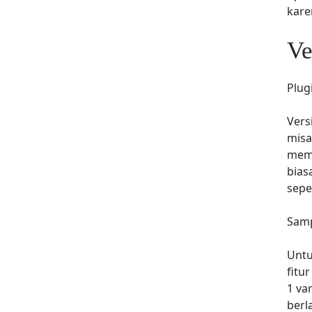
kare
Ve
Plug
Vers
misa
memi
bias
sepe
Samp
Untu
fitu
1 va
berl