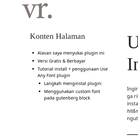
Langsung
ke
isi
Konten Halaman
U
Alasan saya menyukai plugin ini
I
Versi Gratis & Berbayar
Tutorial install + penggunaan Use
Any Font plugin
Langkah menginstal plugin:
Ingi
Menggunakan custom font
ga r
pada gutenberg block
inst
hit&
ngut