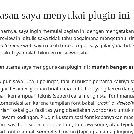
asan saya menyukai plugin ini
narnya, saya ingin memulai bagian ini dengan mengatakan
 review ini ditulis saya tidak tahu bagaimana mengetahui ri
gnito mode
web saya masih terasa cepat saya pikir yaaa tida
 takutnya malah bikin error se-website.
an utama saya menggunakan plugin ini :
mudah banget as
ipun saya lupa-lupa ingat, tapi ini bukan pertama kalinya 
gai desainer, godaan buat coba-coba font yang keren dan gr
an kemampuan teknis (seperti cara menginstal font manua
komendasikan karena tampilan font bakal “
crash
” di
device/
arian” sekaligus fasilitas yang disediakan wordpress unt
 awam kodingan. Plugin kustomisasi font kebanyakan mas
omisasi font seperti google font, font awesome, atau typeki
ad font manual. Sempet sih nemu (tapi lupa nama pluginnya)