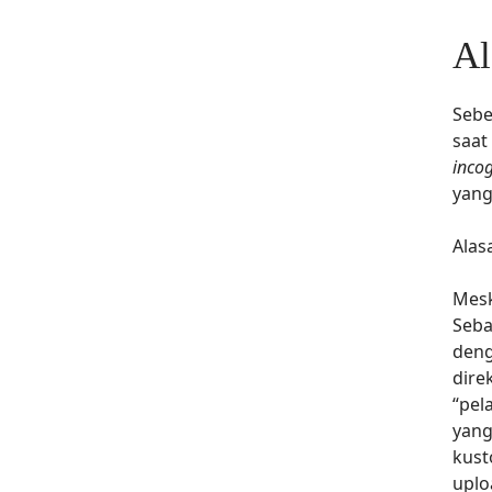
Al
Sebe
saat
inco
yang
Alas
Mesk
Seba
deng
dire
“pel
yang
kust
uplo