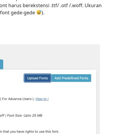
ont harus berekstensi .ttf/ .otf /.woff. Ukuran
le font gede-gede
).