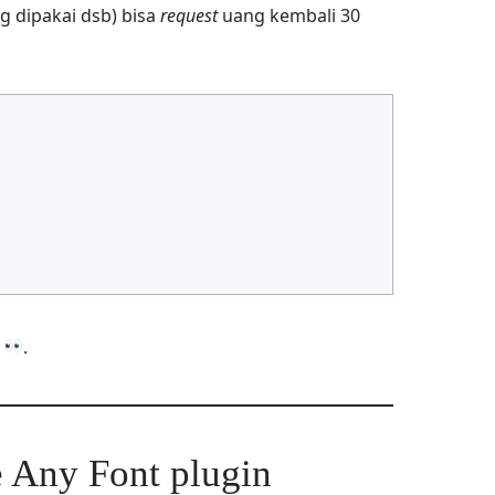
 dipakai dsb) bisa
request
uang kembali 30
n
.
e Any Font plugin