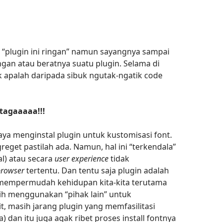
 “plugin ini ringan” namun sayangnya sampai
ngan atau beratnya suatu plugin. Selama di
k apalah daripada sibuk ngutak-ngatik code
tagaaaaa!!!
saya menginstal plugin untuk kustomisasi font.
eget pastilah ada. Namun, hal ini “terkendala”
l) atau secara
user experience
tidak
browser
tertentu. Dan tentu saja plugin adalah
uk mempermudah kehidupan kita-kita terutama
ih menggunakan “pihak lain” untuk
t, masih jarang plugin yang memfasilitasi
 dan itu juga agak ribet proses install fontnya