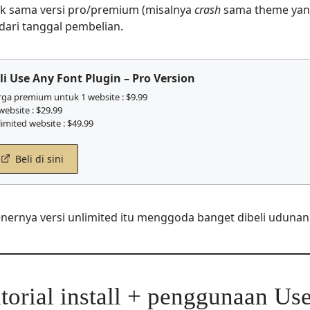
k sama versi pro/premium (misalnya
crash
sama theme yang
 dari tanggal pembelian.
li Use Any Font Plugin – Pro Version
ga premium untuk 1 website : $9.99
website : $29.99
imited website : $49.99
Beli di sini
nernya versi unlimited itu menggoda banget dibeli uduna
torial install + penggunaan Us