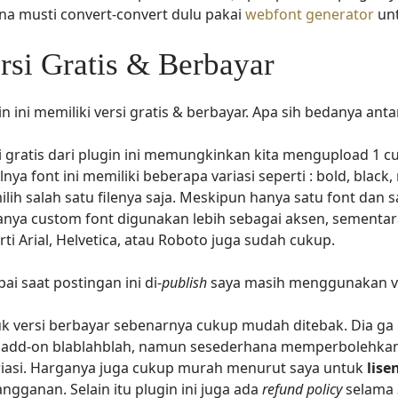
na musti convert-convert dulu pakai
webfont generator
unt
rsi Gratis & Berbayar
in ini memiliki versi gratis & berbayar. Apa sih bedanya anta
i gratis dari plugin ini memungkinkan kita mengupload 1 cus
lnya font ini memiliki beberapa variasi seperti : bold, black,
lih salah satu filenya saja. Meskipun hanya satu font dan s
anya custom font digunakan lebih sebagai aksen, sementar
rti Arial, Helvetica, atau Roboto juga sudah cukup.
ai saat postingan ini di-
publish
saya masih menggunakan vers
k versi berbayar sebenarnya cukup mudah ditebak. Dia ga b
r add-on blablahblah, namun sesederhana memperbolehkan 
riasi. Harganya juga cukup murah menurut saya untuk
lise
angganan. Selain itu plugin ini juga ada
refund policy
selama 3