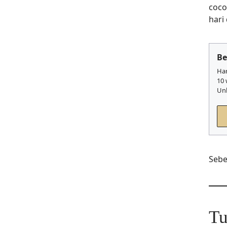
coco
hari
Be
Har
10 
Unl
Sebe
Tu