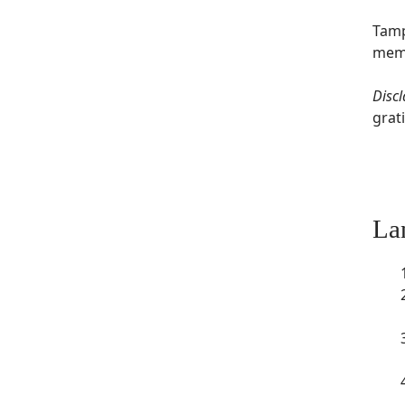
Tamp
mema
Disc
grat
La