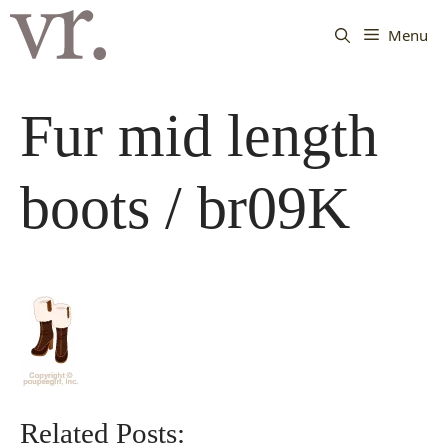
Langsung
ke
Menu
isi
Fur mid length
boots / br09K
Related Posts: