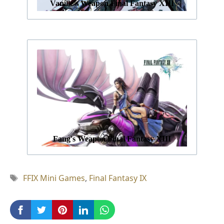
Vanille's Weapon Final Fantasy XIII
Fang's Weapon Final Fantasy XIII
Tag
FFIX Mini Games
,
Final Fantasy IX