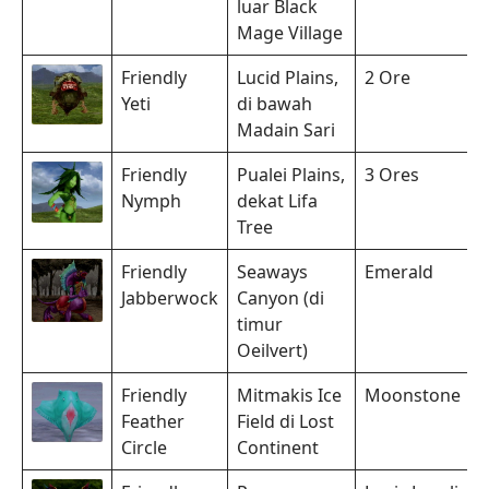
luar Black
Mage Village
Friendly
Lucid Plains,
2 Ore
Yeti
di bawah
Madain Sari
Friendly
Pualei Plains,
3 Ores
Nymph
dekat Lifa
Tree
Friendly
Seaways
Emerald
Jabberwock
Canyon (di
timur
Oeilvert)
Friendly
Mitmakis Ice
Moonstone
Feather
Field di Lost
Circle
Continent