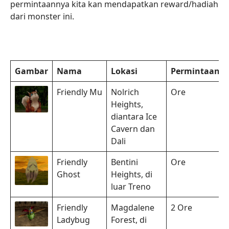
permintaannya kita kan mendapatkan reward/hadiah
dari monster ini.
Gambar
Nama
Lokasi
Permintaan
Friendly Mu
Nolrich
Ore
Heights,
diantara Ice
Cavern dan
Dali
Friendly
Bentini
Ore
Ghost
Heights, di
luar Treno
Friendly
Magdalene
2 Ore
Ladybug
Forest, di