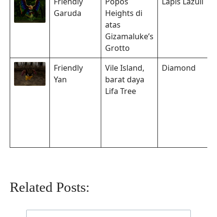
Friendly
Popos
Lapis Lazuli
Garuda
Heights di
atas
Gizamaluke’s
Grotto
Friendly
Vile Island,
Diamond
Yan
barat daya
Lifa Tree
Related Posts: