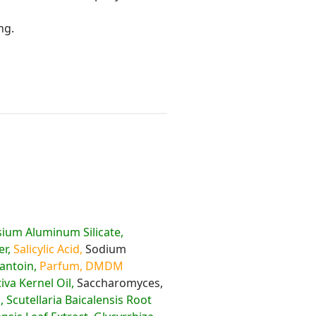
ang.
ium Aluminum Silicate,
r,
Salicylic Acid,
Sodium
antoin,
Parfum, DMDM
va Kernel Oil,
Saccharomyces,
, Scutellaria Baicalensis Root