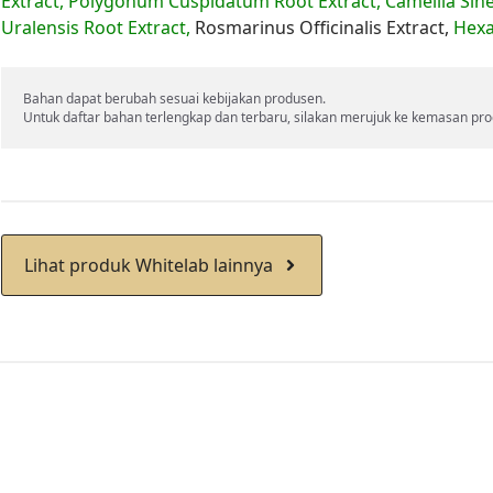
Extract, Polygonum Cuspidatum Root Extract, Camellia Sinen
Uralensis Root Extract,
Rosmarinus Officinalis Extract,
Hexa
Bahan dapat berubah sesuai kebijakan produsen. 

Untuk daftar bahan terlengkap dan terbaru, silakan merujuk ke kemasan pro
Lihat produk Whitelab lainnya