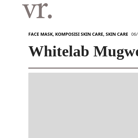
Langsung
ke
isi
FACE MASK
,
KOMPOSISI SKIN CARE
,
SKIN CARE
06
Whitelab Mugwo