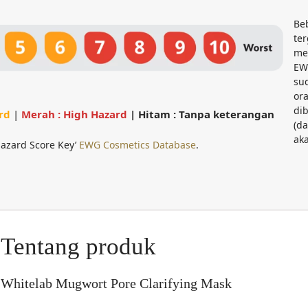
Be
te
me
EW
su
or
di
rd
|
Merah : High Hazard
| Hitam : Tanpa keterangan
(d
ak
azard Score Key’
EWG Cosmetics Database
.
Tentang produk
Whitelab Mugwort Pore Clarifying Mask