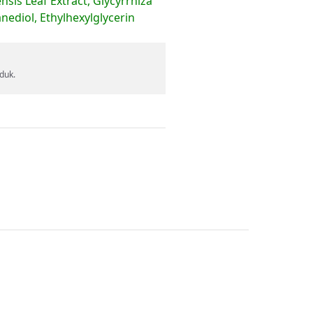
sis Leaf Extract, Glycyrrhiza
nediol, Ethylhexylglycerin
duk.