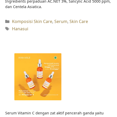
Ingredients perpaduan AC.NET 3%, Salicylic Acid 5000 ppm,
dan Centela Asiatica.
Kategori
Komposisi Skin Care
,
Serum
,
Skin Care
Tag
Hanasui
Serum Vitamin C dengan zat aktif pencerah ganda yaitu