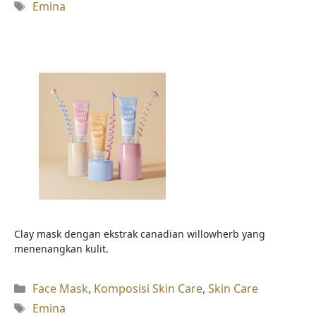
Tag
Emina
Clay mask dengan ekstrak canadian willowherb yang
menenangkan kulit.
Kategori
Face Mask
,
Komposisi Skin Care
,
Skin Care
Tag
Emina