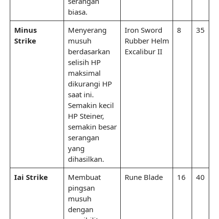
serangan
biasa.
Minus
Menyerang
Iron Sword
8
35
Strike
musuh
Rubber Helm
berdasarkan
Excalibur II
selisih HP
maksimal
dikurangi HP
saat ini.
Semakin kecil
HP Steiner,
semakin besar
serangan
yang
dihasilkan.
Iai Strike
Membuat
Rune Blade
16
40
pingsan
musuh
dengan