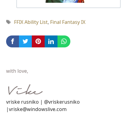
Tag
FFIX Ability List
,
Final Fantasy IX
with love,
vriske rusniko | @vriskerusniko
|vriske@windowslive.com