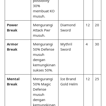
possibility
30%
membuat KO
musuh.
Power
Mengurangi
Diamond
12
20
Break
Attack Pwr
Sword
musuh.
Armor
Mengurangi
Mythril
4
30
Break
50% Defense
Sword
musuh
dengan
kemungkinan
sukses 50%.
Mental
Mengurangi
Ice Brand
12
25
Break
50% Magic
Gold Helm
Defense
musuh
dengan
kemungkinan