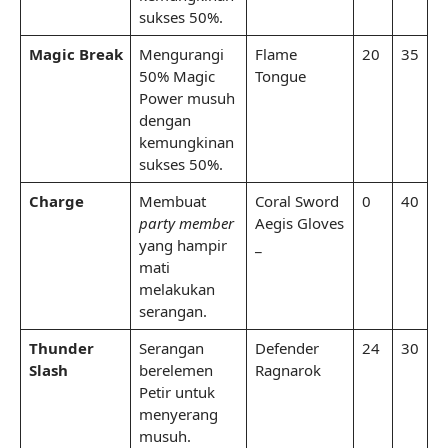
sukses 50%.
Magic Break
Mengurangi
Flame
20
35
50% Magic
Tongue
Power musuh
dengan
kemungkinan
sukses 50%.
Charge
Membuat
Coral Sword
0
40
party member
Aegis Gloves
yang hampir
_
mati
melakukan
serangan.
Thunder
Serangan
Defender
24
30
Slash
berelemen
Ragnarok
Petir untuk
menyerang
musuh.