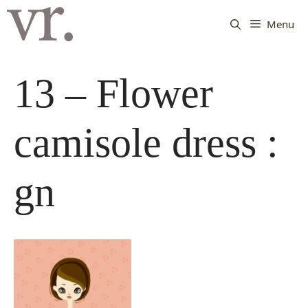
Langsung
ke
Menu
isi
13 – Flower
camisole dress :
gn