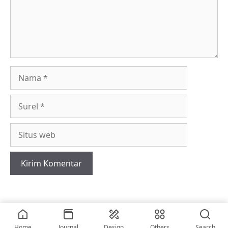
Nama
Surel
Situs
web
2026 • © vriskerusniko
Home
Journal
Design
Others
Search