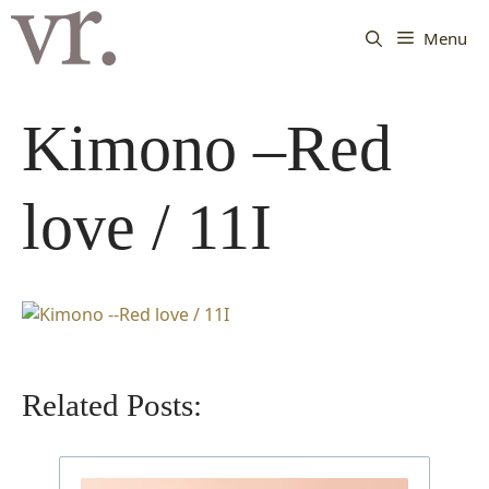
Langsung
ke
Menu
isi
Kimono –Red
love / 11I
Related Posts: