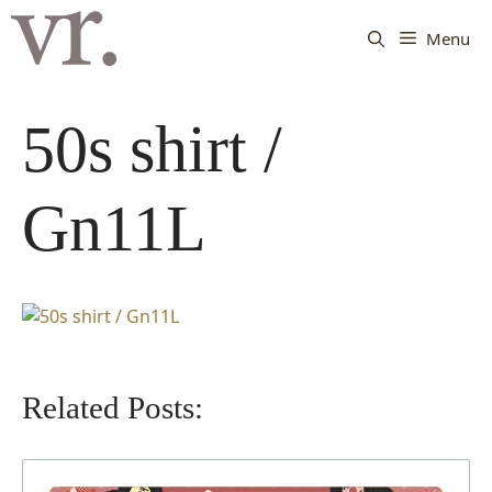
Langsung
ke
Menu
isi
50s shirt /
Gn11L
Related Posts: