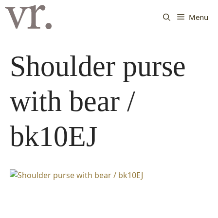
Langsung
ke
Menu
isi
Shoulder purse
with bear /
bk10EJ