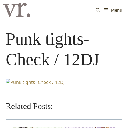
Langsung
ke
Menu
isi
Punk tights-
Check / 12DJ
Related Posts: