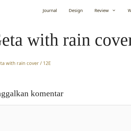
Journal
Design
Review
W
eta with rain cove
nggalkan komentar
entar