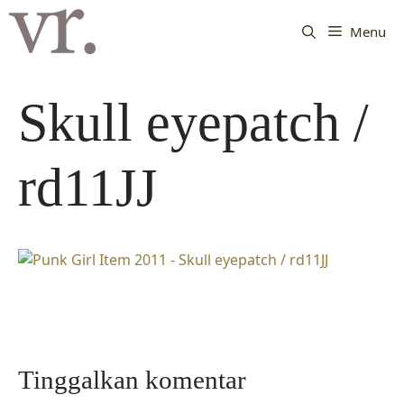
Langsung
ke
Menu
isi
Skull eyepatch /
rd11JJ
Tinggalkan komentar