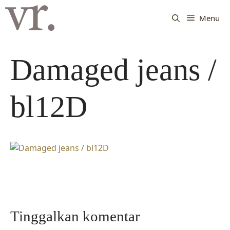
Langsung
ke
Menu
isi
Damaged jeans /
bl12D
Tinggalkan komentar