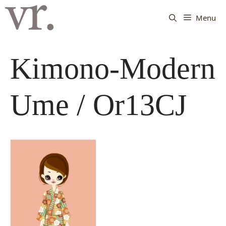
Langsung
ke
Menu
isi
Kimono-Modern
Ume / Or13CJ