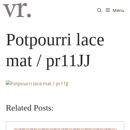
Langsung
ke
Menu
isi
Potpourri lace
mat / pr11JJ
Related Posts: