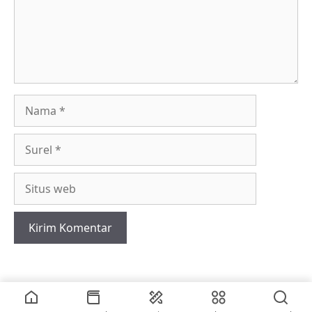
Nama
Surel
Situs
web
2026 • © vriskerusniko