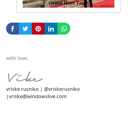
Grand Hotel Taipei
with love,
vriske rusniko | @vriskerusniko
|vriske@windowslive.com