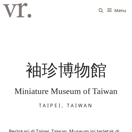
Langsung
ke
Menu
isi
袖珍博物館
Miniature Museum of Taiwan
TAIPEI, TAIWAN
Berlokasi di Taipei, Taiwan. Museum ini terletak di