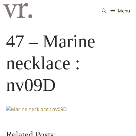
Langsung
ke
Menu
isi
47 – Marine
necklace :
nv09D
Related Posts: