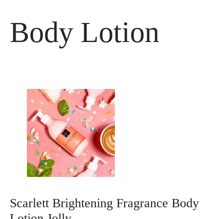
Langsung
ke
Body Lotion
isi
Scarlett Brightening Fragrance Body
Lotion Jolly