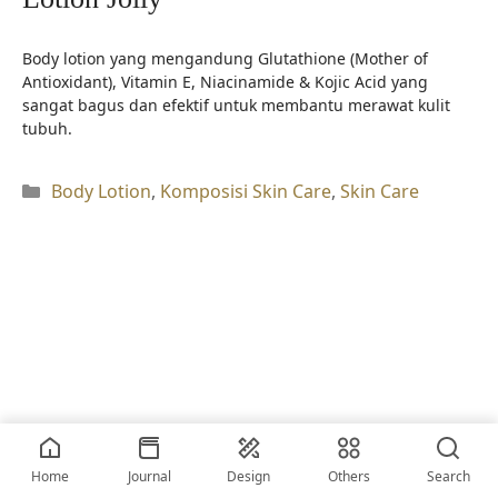
Body lotion yang mengandung Glutathione (Mother of
Antioxidant), Vitamin E, Niacinamide & Kojic Acid yang
sangat bagus dan efektif untuk membantu merawat kulit
tubuh.
Kategori
Body Lotion
,
Komposisi Skin Care
,
Skin Care
2026 • © vriskerusniko
Home
Journal
Design
Others
Search