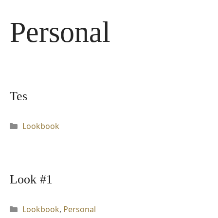
Langsung
ke
Personal
isi
Tes
Kategori
Lookbook
Look #1
Kategori
Lookbook
,
Personal